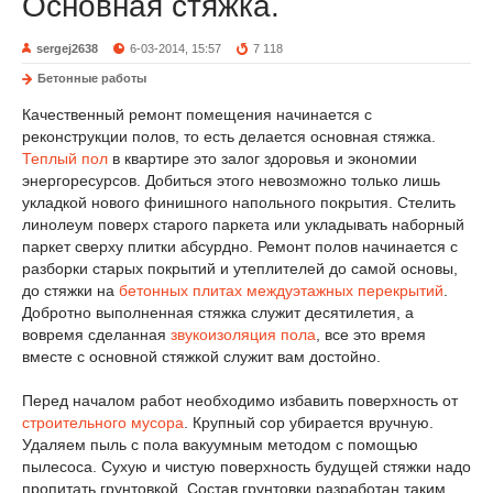
Основная стяжка.
sergej2638
6-03-2014, 15:57
7 118
Бетонные работы
Качественный ремонт помещения начинается с
реконструкции полов, то есть делается основная стяжка.
Теплый пол
в квартире это залог здоровья и экономии
энергоресурсов. Добиться этого невозможно только лишь
укладкой нового финишного напольного покрытия. Стелить
линолеум поверх старого паркета или укладывать наборный
паркет сверху плитки абсурдно. Ремонт полов начинается с
разборки старых покрытий и утеплителей до самой основы,
до стяжки на
бетонных плитах междуэтажных перекрытий
.
Добротно выполненная стяжка служит десятилетия, а
вовремя сделанная
звукоизоляция пола
, все это время
вместе с основной стяжкой служит вам достойно.
Перед началом работ необходимо избавить поверхность от
строительного мусора
. Крупный сор убирается вручную.
Удаляем пыль с пола вакуумным методом с помощью
пылесоса. Сухую и чистую поверхность будущей стяжки надо
пропитать грунтовкой. Состав грунтовки разработан таким