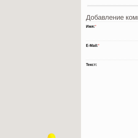
Добавление ком
Имя:
*
E-Mail:
*
Текст: