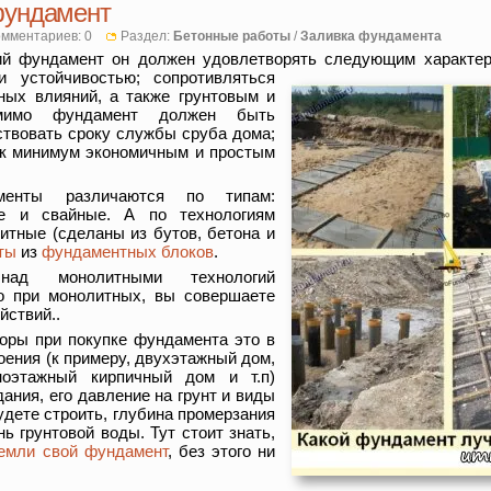
фундамент
мментариев: 0
Раздел:
Бетонные работы
/
Заливка фундамента
й фундамент он должен удовлетворять следующим характер
и устойчивостью;
сопротивляться
ных влияний, а также грунтовым и
мимо фундамент должен быть
ствовать сроку службы сруба дома;
ак минимум экономичным и простым
менты различаются по типам:
ые и свайные. А по технологиям
итные (сделаны из бутов, бетона и
ты
из
фундаментных блоков
.
ад монолитными технологий
то при монолитных, вы совершаете
йствий..
оры при покупке фундамента это в
оения (к примеру, двухэтажный дом,
ноэтажный кирпичный дом и т.п)
ания, его давление на грунт и виды
будете строить, глубина промерзания
нь грунтовой воды. Тут стоит знать,
земли свой фундамент
, без этого ни