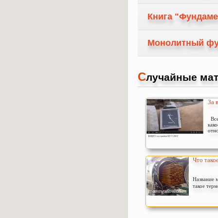
Книга "Фундаме
Монолитный фу
С
лучайные мат
За 
Все
како
отно
Что такое
Название м
такое тер