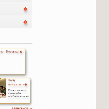
ео - Новогодн�..
Кому
пожаловать�..
Если у вас есть
какая-либо
проблема и вы не
з..
ВЕРНУТЬСЯ