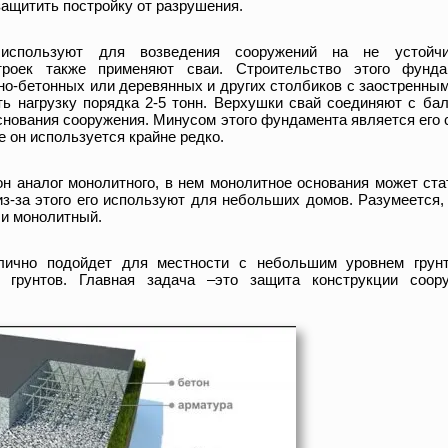
 защитить постройку от разрушения.
спользуют для возведения сооружений на не устойчи
троек также применяют сваи. Строительство этого фунда
но-бетонных или деревянных и других столбиков с заостренны
ь нагрузку порядка 2-5 тонн. Верхушки свай соединяют с ба
нования сооружения. Минусом этого фундамента является его 
е он используется крайне редко.
н аналог монолитного, в нем монолитное основания может ст
из-за этого его используют для небольших домов. Разумеется,
 и монолитный.
лично подойдет для местности с небольшим уровнем грун
 грунтов. Главная задача –это защита конструкции соор