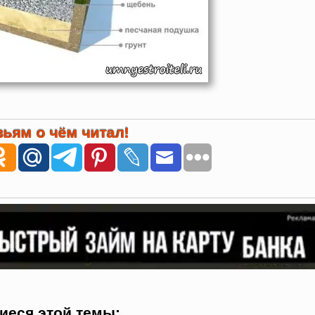
ьям о чём читал!
иеся этой темы: