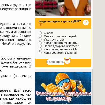
енный грунт и тип
м случае разница в
.
Когда наладятся дела в ДНР?
дания, а так-же в
[?]
ее экономичным по
ения, а это значит
Скоро!
 Между столбиками
Меня это мало волнует!
применяют только в
Уже идут в гору!
Когда перестанут красть!
 Имейте введу, что
После дождичка в четверг!
Как присоединимся к РФ.
Когда вернётся Украина!
м жилом и нежилом
е дома с бетонными
 тоже выдержит. С
а.
домов (например,
ерева. Для этого
в планировке. Как
ется, как наиболее
 плиты, даже при