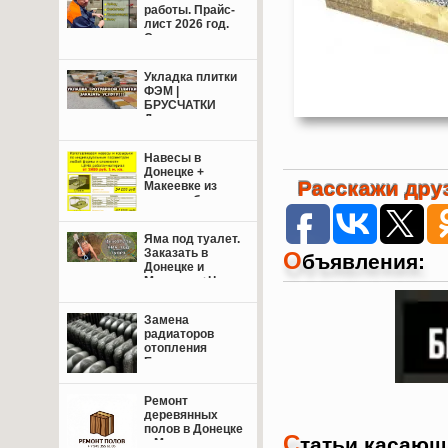
работы. Прайс-
лист 2026 год.
Свежие цены.
Укладка плитки
ФЭМ |
БРУСЧАТКИ
Донецк,
Макеевка +
пригород.
Навесы в
Донецке +
Расскажи друз
Макеевке из
поликарбоната,
профнастила
или
Яма под туалет.
металлочерепицы.
Заказать в
О
бъявления:
Донецке и
Макеевке+Цены.
Замена
радиаторов
отопления
Енакиево,
Донецк,
Макеевка.
Ремонт
деревянных
полов в Донецке
С
татьи касающ
и Макеевке: от