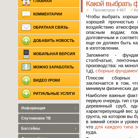
ГЛАВНАЯ
Какой выбрать 
Просмотров: 4 967
Ко
КОММЕНТАРИИ
Чтобы выбрать хороши
хорошей прочностью 
воздействию атмосфер
ОБРАТНАЯ СВЯЗЬ
опасным водам; по
долговечным и соответ
ДОБАВИТЬ НОВОСТЬ
еще он должен быть к
в изготовлении.
МОБИЛЬНАЯ ВЕРСИЯ
Запомните - фунда
столбчатые, ленточн
производства: на монол
МОЖНО ЗАРАБОТАТЬ
т.д),
сборные фундамен
Плюсом сборных н
ВИДЕО УРОКИ
заключается в том, ч
минимум физических де
РИТУАЛЬНЫЕ УСЛУГИ
Наиболее важные факт
первую очередь тип стр
деревянный сруб, од
Информация
характеризующий вес зд
грунта, на котором вы 
Спутниковое ТВ
в зимний сезон и урове
что
для каждого типа 
Бассейны
куда.