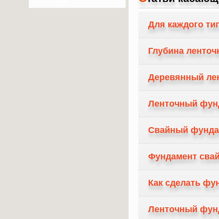
восстановления
лаг до
финишной
Для каждого ти
отделки — сделаем
пол надёжным и
красивым!
Глубина ленточ
Деревянный ле
Ленточный фун
Свайный фунда
Фундамент свай
Как сделать фу
Ленточный фун