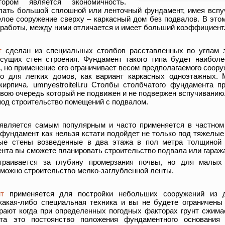
ром является экономичность.
лать большой сплошной или ленточный фундамент, имея вспуч
лое сооружение сверху – каркасный дом без подвалов. В это
 работы, между ними отличается и имеет больший коэффициент
т
сделан из специальных столбов расставленных по углам з
есущих стен строения. Фундамент такого типа будет наибол
 но применение его ограничивает весом предполагаемого сооруж
ко для легких домов, как вариант каркасных одноэтажных.
кирпича. umnyestroiteli.ru Столбы столбчатого фундамента 
свою очередь который не подвижен и не подвержен вспучиванию.
под строительство помещений с подвалом.
является самым популярным и часто применяется в частно
 фундамент как нельзя кстати подойдет не только под тяжелы
ные стены возведенные в два этажа в пол метра толщиной
нта вы сможете планировать строительство подвала или гараж
траивается за глубину промерзания почвы, но для малых 
зможно строительство мелко-заглубленной ленты.
т
применяется для постройки небольших сооружений из д
акая-либо специальная техника и вы не будете ограничены 
рают когда при определенных погодных факторах грунт сжима
та это постоянство положения фундаментного основания