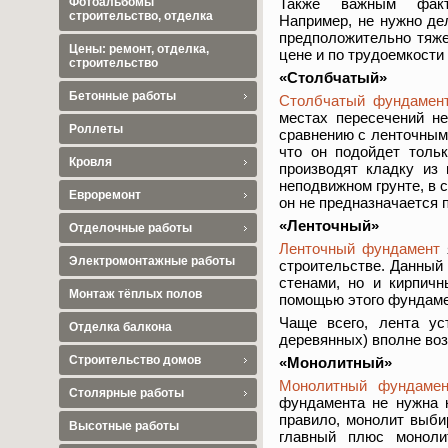
Также важным факто
Фотоальбомы
строительство, отделка
Например, не нужно де
предположительно тяже
Цены: ремонт, отделка,
цене и по трудоемкости
строительство
«Столбчатый»
Бетонные работы
Столбчатый фундамен
местах пересечений н
Роллеты
сравнению с ленточным,
что он подойдет толь
Кровля
производят кладку из 
неподвижном грунте, в 
Евроремонт
он не предназначается 
«Ленточный»
Отделочные работы
Ленточный фундамент
Электромонтажные работы
строительстве. Данный
стенами, но и кирпич
Монтаж тёплых полов
помощью этого фундаме
Чаще всего, лента ус
Отделка балкона
деревянных) вполне во
Строительство домов
«Монолитный»
Монолитный фундамен
Столярные работы
фундамента не нужна к
правило, монолит выби
Высотные работы
главный плюс моноли