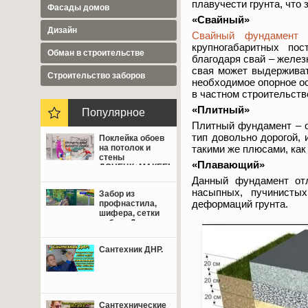
плавучести грунта, что
Фасады домов
«Свайный»
Дизайн
Свайный фундамент
и
крупногабаритных пос
Обман в строительстве
благодаря свай – желез
свая может выдерживат
Cтроительство заборов
необходимое опорное ос
в частном строительств
«Плитный»
Популярное
Плитный фундамент – о
тип довольно дорогой, 
Поклейка обоев
такими же плюсами, как
на потолок и
стены
«Плавающий»
ДОНЕЦК+МАКЕЕВКА
от 350 руб.
Данный фундамент от
насыпных, пучинистых
Забор из
деформаций грунта.
профнастила,
шифера, сетки
рабица Донецк,
Макеевка,
Мариуполь.
Сантехник ДНР.
Сантехнические