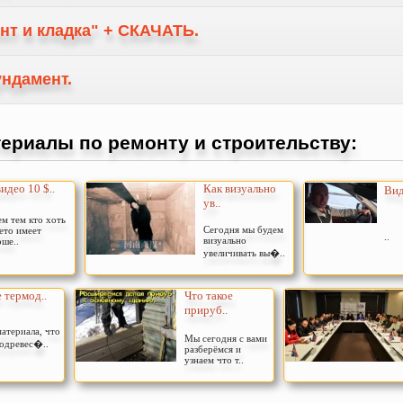
нт и кладка" + СКАЧАТЬ.
ндамент.
ериалы по ремонту и строительству:
видео 10 $..
Как визуально
Вид
ув..
м тем кто хоть
Сегодня мы будем
ето имеет
..
визуально
ше..
увеличивать вы�..
 термод..
Что такое
прируб..
атериала, что
Мы сегодня с вами
модревес�..
разберёмся и
узнаем что т..