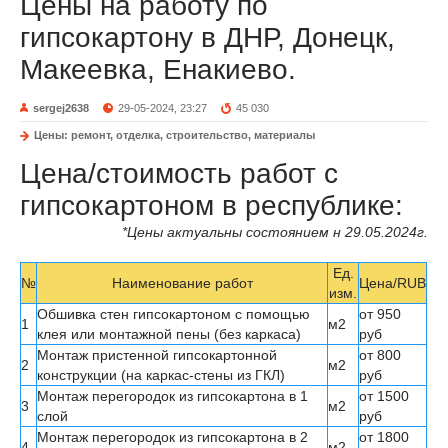
Цены на работу по
гипсокартону в ДНР, Донецк,
Макеевка, Енакиево.
sergej2638
29-05-2024, 23:27
45 030
Цены: ремонт, отделка, строительство, материалы
Цена/стоимость работ с
гипсокартоном в республике:
*Цены актуальны состоянием н 29.05.2024г.
Ед.
№
Наименование работ
Цена/RUB
изм.
Обшивка стен гипсокартоном с помощью
от 950
1
м
2
клея или
монтажной пены
(без каркаса)
руб
Монтаж пристенной гипсокартонной
от 800
2
м
2
конструкции (на каркас-стены из ГКЛ)
руб
Монтаж перегородок из гипсокартона в 1
от 1500
3
м
2
слой
руб
Монтаж перегородок из гипсокартона в 2
от 1800
4
м
2