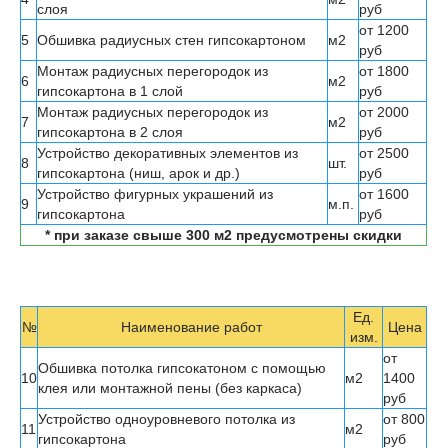
слоя
руб
от 1200
5
Обшивка
радиусных стен гипсокартоном
м
2
руб
Монтаж
радиусных перегородок из
от 1800
6
м
2
гипсокартона в 1 слой
руб
Монтаж
радиусных перегородок из
от 2000
7
м
2
гипсокартона в 2 слоя
руб
Устройство декоративных элементов из
от 2500
8
шт.
гипсокартона (ниш, арок и др.)
руб
Устройство фигурных украшений из
от 1600
9
м.п.
гипсокартона
руб
* при заказе свыше 300 м2 предусмотрены скидки
Ед.
№
Наименование работ
Цена
изм.
от
Обшивка потолка гипсокатоном с помощью
10
м
2
1400
клея или монтажной пены (без каркаса)
руб
Устройство одноуровневого потолка из
от 800
11
м
2
гипсокартона
руб