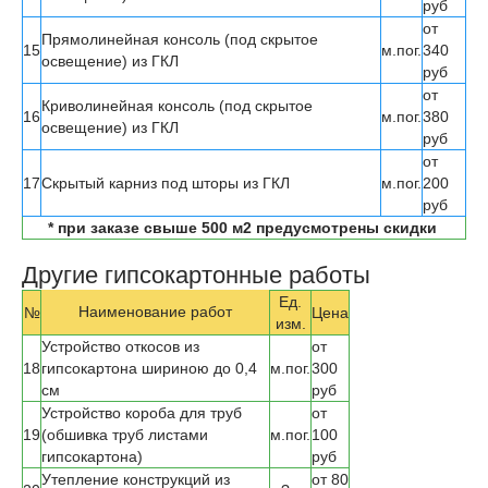
руб
от
Прямолинейная консоль (под скрытое
15
м.пог.
340
освещение) из ГКЛ
руб
от
Криволинейная консоль (под скрытое
16
м.пог.
380
освещение) из ГКЛ
руб
от
17
Скрытый карниз под шторы из ГКЛ
м.пог.
200
руб
* при заказе свыше 500 м2 предусмотрены скидки
Другие гипсокартонные работы
Ед.
Наименование работ
№
Цена
изм.
Устройство откосов из
от
18
гипсокартона шириною до 0,4
м.пог.
300
см
руб
Устройство короба для труб
от
19
(обшивка труб листами
м.пог.
100
гипсокартона)
руб
Утепление конструкций из
от 80