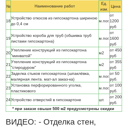
Ед.
Наименование работ
№
Цена
изм.
от
Устройство откосов из гипсокартона шириною
18
м.пог.
1200
до 0,4 см
руб
от
Устройство короба для труб (обшивка труб
19
м.пог.
1600
листами гипсокартона)
руб
Утепление конструкций из гипсокартона
от 450
20
м
2
"минватой"
руб
Утепление конструкций из гипсокартона
от 355
21
м
2
"стиродуром"
руб
Заделка стыков гипсокартона (шпаклёвка,
от 50
22
м.пог.
малярная лента. мат-ал заказ-ка)
руб.
Установка перфорированного уголка,
от 100
23
м.пог.
пластикового
руб.
от 200
24
Устройство отверстий в гипсокартоне
шт.
руб.
* при заказе свыше 500 м2 предусмотрены скидки
ВИДЕО: - Отделка стен,