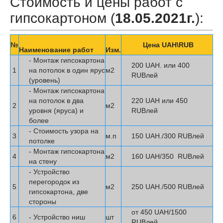
Стоимость и цены работ с
гипсокартоном (
18.05.2021г.
):
№
Цена UAH\RUB
Наименование работ
Изм.
- Монтаж гипсокартона
200 UAH. или 400
1
на потолок в один ярус
м2
RUBлей
(уровень)
- Монтаж гипсокартона
на потолок в два
220 UAH или 450
2
м2
уровня (яруса) и
RUBлей
более
- Стоимость узора на
3
м.п
150 UAH./300 RUBлей
потолке
- Монтаж гипсокартона
4
м2
160 UAH/350 RUBлей
на стену
- Устройство
перегородок из
5
м2
250 UAH./500 RUBлей
гипсокартона, две
стороны
от 450 UAH/1500
6
- Устройство ниш
шт
RUBлей