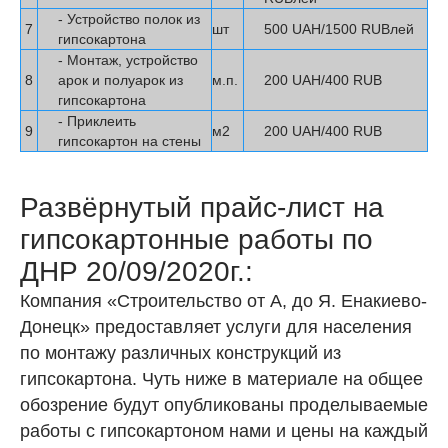
- Устройство полок из
7
шт
500 UAH/1500 RUBлей
гипсокартона
- Монтаж, устройство
8
арок и полуарок из
м.п.
200 UAH/400 RUB
гипсокартона
- Приклеить
9
м2
200 UAH/400 RUB
гипсокартон на стены
Развёрнутый прайс-лист на
гипсокартонные работы по
ДНР 20/09/2020г.:
Компания «Строительство от А, до Я. Енакиево-
Донецк» предоставляет услуги для населения
по монтажу различных
конструкций из
гипсокартона. Чуть ниже в материале на общее
обозрение будут опубликованы проделываемые
работы с гипсокартоном нами и цены на каждый