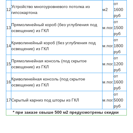
от
Устройство многоуровневого потолка из
12
м
2
1600
гипсокартона
руб
от
Прямолинейный короб (без углубления под
13
м.пог.
1500
освещение) из ГКЛ
руб
от
Криволинейный короб (без углубления под
14
м.пог.
1800
освещение) из ГКЛ
руб
от
Прямолинейная консоль (под скрытое
15
м.пог.
1200
освещение) из ГКЛ
руб
от
Криволинейная консоль (под скрытое
16
м.пог.
1600
освещение) из ГКЛ
руб
от
17
Скрытый карниз под шторы из ГКЛ
м.пог.
5000
руб
* при заказе свыше 500 м2 предусмотрены скидки