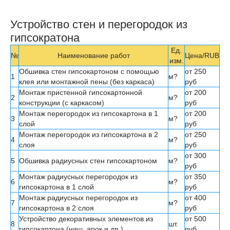
Устройство стен и перегородок из
гипсократона
Ед.
№
Наименование работ
Цена/RUB
изм.
Обшивка стен гипсокартоном с помощью
от 250
1
м?
клея или
монтажной пены
(без каркаса)
руб
Монтаж пристенной гипсокартонной
от 200
2
м?
конструкции (с каркасом)
руб
Монтаж перегородок из гипсокартона в 1
от 200
3
м?
слой
руб
Монтаж перегородок из гипсокартона в 2
от 250
4
м?
слоя
руб
от 300
5
Обшивка
радиусных стен гипсокартоном
м?
руб
Монтаж
радиусных перегородок из
от 350
6
м?
гипсокартона в 1 слой
руб
Монтаж
радиусных перегородок из
от 400
7
м?
гипсокартона в 2 слоя
руб
Устройство декоративных элементов из
от 500
8
шт.
гипсокартона (ниш, арок и др.)
руб