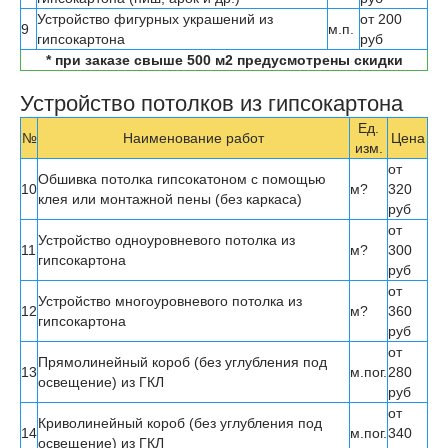
Устройство фигурных украшений из
от 200
9
м.п.
гипсокартона
руб
* при заказе свыше 500 м2 предусмотрены скидки
Устройство потолков из гипсокартона
Ед.
№
Наименование работ
Цена
изм.
от
Обшивка потолка гипсокатоном с помощью
10
м?
320
клея или монтажной пены (без каркаса)
руб
от
Устройство одноуровневого потолка из
11
м?
300
гипсокартона
руб
от
Устройство многоуровневого потолка из
12
м?
360
гипсокартона
руб
от
Прямолинейный короб (без углубления под
13
м.пог.
280
освещение) из ГКЛ
руб
от
Криволинейный короб (без углубления под
14
м.пог.
340
освещение) из ГКЛ