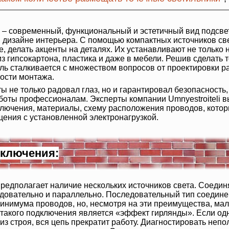
– современный, функциональный и эстетичный вид подсвет
 дизайне интерьера. С помощью компактных источников св
 делать акценты на деталях. Их устанавливают не только н
из гипсокартона, пластика и даже в мебели. Решив сделать 
ль сталкивается с множеством вопросов от проектировки 
ости монтажа.
ы не только радовал глаз, но и гарантировал безопасность
оты профессионалам. Эксперты компании Umnyestroiteli в
лючения, материалы, схему расположения проводов, котор
щения с установленной электронагрузкой.
ключения:
редполагает наличие нескольких источников света. Соедин
едовательно и параллельно. Последовательный тип соедине
минимума проводов, но, несмотря на эти преимущества, мал
такого подключения является «эффект гирлянды». Если од
из строя, вся цепь прекратит работу. Диагностировать неп