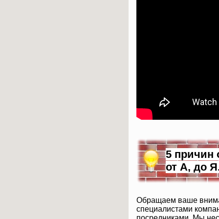
5 причин 
от А, до 
Обращаем ваше внима
специалистами компан
посредниками. Мы нес