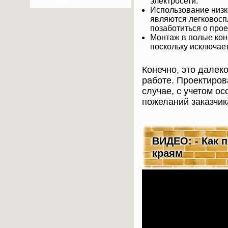
электросети.
восстановления
Использование низк
лаг до
являются легковосп
финишной
отделки — сделаем
позаботиться о про
пол надёжным и
Монтаж в полые кон
красивым!
поскольку исключает
Конечно, это далек
работе. Проектиро
случае, с учетом о
пожеланий заказчик
ВИДЕО: - Как 
краям