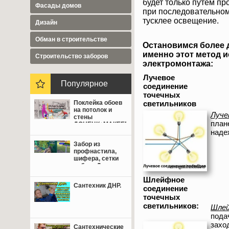
будет только путем пр
Фасады домов
при последовательном
тусклее освещение.
Дизайн
Обман в строительстве
Остановимся более 
именно этот метод 
Cтроительство заборов
электромонтажа:
Лучевое
Популярное
соединение
точечных
светильников
Поклейка обоев
на потолок и
Луче
стены
план
ДОНЕЦК+МАКЕЕВКА
наде
от 350 руб.
Забор из
профнастила,
шифера, сетки
рабица Донецк,
Макеевка,
Шлейфное
Мариуполь.
Сантехник ДНР.
соединение
точечных
светильников:
Шле
пода
захо
Сантехнические