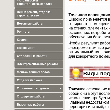
Фотоальбомы
строительство, отделка
Цены: ремонт, отделка,
Точечное освещение
строительство
широко применяется в
зонировать помещение,
Бетонные работы
на стенах, элементах 
Роллеты
освещение, потребите
обеспечения безопасн
Кровля
Чтобы результат работ
электромонтажные раб
Евроремонт
оптимальный тип подк
для конкретного поме
Отделочные работы
Электромонтажные работы
Виды под
Монтаж тёплых полов
Отделка балкона
Строительство домов
Точечное освещение п
собой они могут посл
Столярные работы
исполнении, требует 
Главным недостатком 
Высотные работы
перегорит или выйдет 