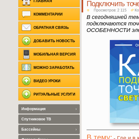
ГЛАВНАЯ
Подключить точе
Просмотров: 2 115
Ко
КОММЕНТАРИИ
В сегодняшней тем
подключаются точе
ОБРАТНАЯ СВЯЗЬ
ОСОБЕННОСТИ элек
ДОБАВИТЬ НОВОСТЬ
МОБИЛЬНАЯ ВЕРСИЯ
МОЖНО ЗАРАБОТАТЬ
ВИДЕО УРОКИ
РИТУАЛЬНЫЕ УСЛУГИ
Информация
Спутниковое ТВ
Бассейны
В тему:
- Где и в