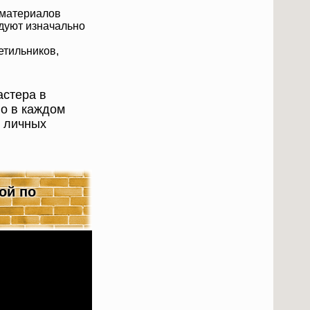
 материалов
дуют изначально
етильников,
астера в
о в каждом
и личных
ой по