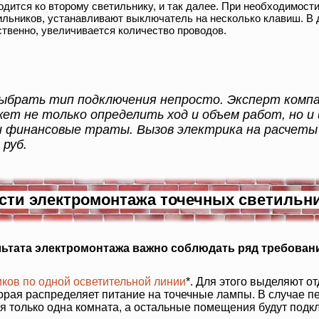
одится ко второму светильнику, и так далее. При необходимости
ильников, устанавливают выключатель на несколько клавиш. В 
ственно, увеличивается количество проводов.
ыбрать тип подключения непросто. Эксперт комп
ожет не только определить ход и объем работ, но и
 финансовые траты. Вызов электрика на расчеты 
 руб.
сти электромонтажа точечных светильн
льтата электромонтажа важно соблюдать ряд требован
иков по одной осветительной линии
*. Для этого выделяют о
торая распределяет питание на точечные лампы. В случае п
я только одна комната, а остальные помещения будут под