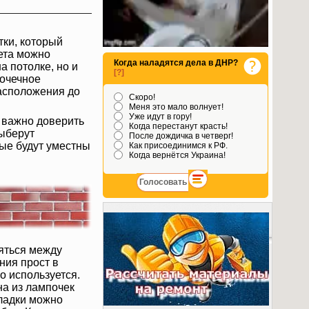
ки, который
ета можно
Когда наладятся дела в ДНР?
а потолке, но и
[?]
точечное
расположения до
Скоро!
Меня это мало волнует!
Уже идут в гору!
, важно доверить
Когда перестанут красть!
ыберут
После дождичка в четверг!
ые будут уместны
Как присоединимся к РФ.
Когда вернётся Украина!
яться между
ния прост в
о используется.
на из лампочек
оладки можно