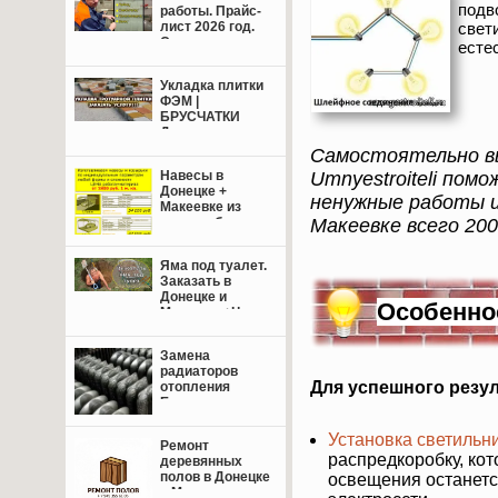
подв
работы. Прайс-
свет
лист 2026 год.
Свежие цены.
есте
Укладка плитки
ФЭМ |
БРУСЧАТКИ
Донецк,
Макеевка +
Самостоятельно в
пригород.
Umnyestroiteli пом
Навесы в
Донецке +
ненужные работы и
Макеевке из
Макеевке всего 200
поликарбоната,
профнастила
или
Яма под туалет.
металлочерепицы.
Заказать в
Донецке и
Особенно
Макеевке+Цены.
Замена
радиаторов
Для успешного резу
отопления
Енакиево,
Донецк,
Макеевка.
Установка светильн
Ремонт
распредкоробку, ко
деревянных
полов в Донецке
освещения останетс
и Макеевке: от