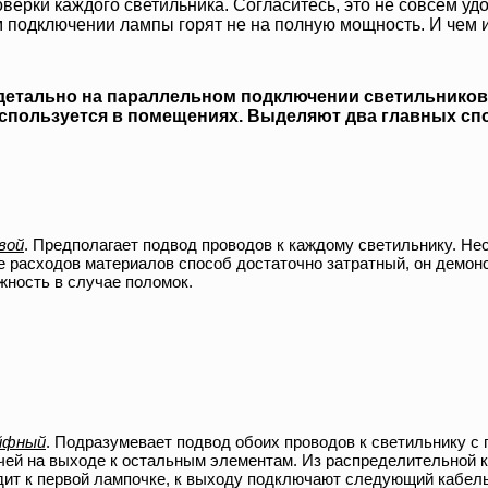
оверки каждого светильника. Согласитесь, это не совсем удо
 подключении лампы горят не на полную мощность. И чем 
детально на параллельном подключении светильников
используется в помещениях. Выделяют два главных сп
вой
. Предполагает подвод проводов к каждому светильнику. Нес
е расходов материалов способ достаточно затратный, он демон
жность в случае поломок.
йфный
. Подразумевает подвод обоих проводов к светильнику 
чей на выходе к остальным элементам. Из распределительной 
дит к первой лампочке, к выходу подключают следующий кабель