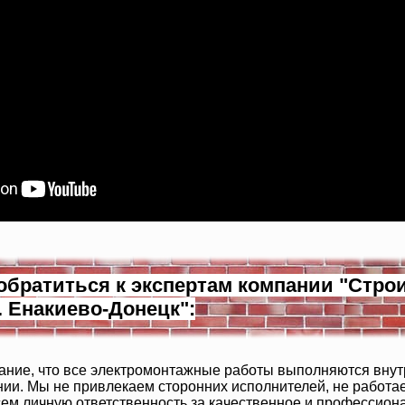
обратиться к экспертам компании "Стро
Я. Енакиево-Донецк":
ние, что все электромонтажные работы выполняются вну
ии. Мы не привлекаем сторонних исполнителей, не работа
ем личную ответственность за качественное и профессион