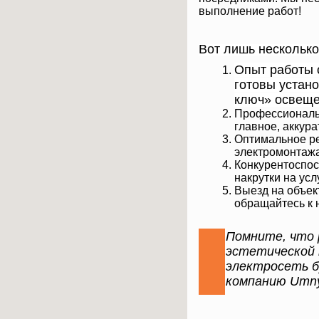
выполнение работ!
Вот лишь несколько
Опыт работы 
готовы устано
ключ» освеще
Профессиональн
главное, аккур
Оптимальное р
электромонтажа
Конкурентоспос
накрутки на усл
Выезд на объек
обращайтесь к 
Помните, что 
эстетической 
электросеть б
компанию Umnye