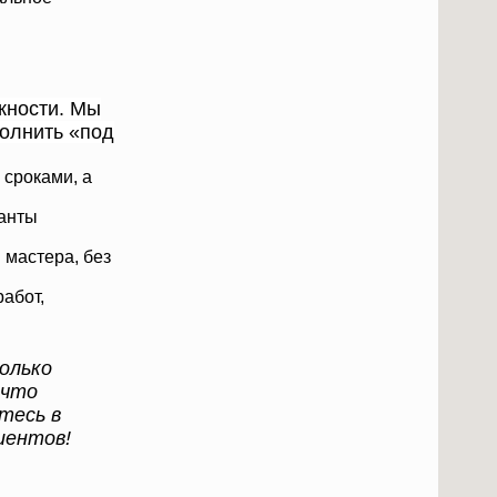
жности. Мы
полнить «под
сроками, а
анты
 мастера, без
работ,
олько
 что
тесь в
лиентов!