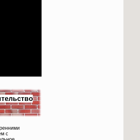
ительство
тренними
ем с
альное