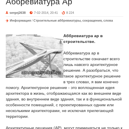
Аббревиатура Ар
sergej2638
7-02-2014, 20:41
8 224
Информация
/
Строительные аббревиатуры, сокращения, слова
Аббревиатура ар в
строительстве.
Аббревиатура ар в
строительстве означает всего
лишь навсего архитектурное
решение. А разобраться, что
такое архитектурное решение
в трех словах, я вам конечно
помогу. Архитектурное решение - это воплощенная идея
архитектора в жизнь, отображающаяся как во внешнем виде
здания, во внутреннем виде здания, так и в функциональной
особенности помещений, с проектированных одним или
несколькими архитекторами, не исключая прилегающей
территории.
Архитектурные решения (АР), могут применяться не только к