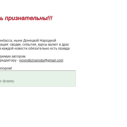
нь признательны!!!
Донбасса, ныне Донецкой Народной
ция: сводки, события, курсы валют и драг.
 в каждой новости обязательно есть правда
куемую автором.
редактору -
novostiiznaroda@gmail.com
опором!
в форму.