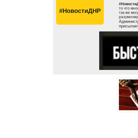
#Новости
то что мно
#НовостиДНР
так же мог
разумному
Администр
присылает