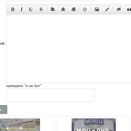
ий:
напишите "я не бот"
ь