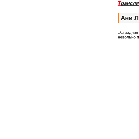
Т
рансля
Ани Л
Эстрадная 
невольно п