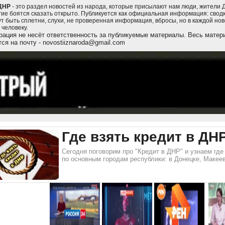
ДНР
- это раздел новостей из народа, которые присылают нам люди, жители 
гие боятся сказать открыто. Публикуется как официальная информация: сводки
ут быть сплетни, слухи, не проверенная информация, вбросы, но в каждой но
 человеку.
ация не несёт ответственность за публикуемые материалы. Весь матери
ся на почту - novostiiznaroda@gmail.com
Где взять кредит в ДНР
Сегодня поговорим про "Кредит в ДНР" и узнаем гд
по основным городам республики: в Донецке, Макеев