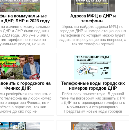
фы на коммунальные
Адреса МФЦ в ДНР и
 в ДНР, ЛНР в 2023 году.
телефоны.
 на жилищно-коммунальные
Здесь вы найдёте адреса МФЦ по
 в ДНР и ЛНР были подняты
городам ДНР и номера стационарных
 2023 года. Это уже 5 или 6
телефонов по которым можно будет
тие тарифов не только на
задать интересующие вас вопросы, а
унальные услуги, но и на
так же телефон горячей
звонить с городского на
Телефонные коды городских
Феникс ДНР.
номеров городов ДНР
мы разберёмся как звонить с
Ребят всех приветствую. В данной
го телефона на любой номер
теме мы поговорим как звонить с РФ
ого оператора Феникс, но и
в ДНР на стационарные телефоны с
рёмся в обратном, так как
мобильного и стационарного.
многие до сих пор не
Представим новые коды городов