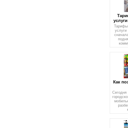
Тари
услуги
Тарифы
услуги
сначала
подня
комм
Как по
Сегодня 
городско
мобильн
разбе