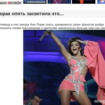
ции
о
нлайн
:
орак опять засветила это...
певица и поп звезда Ани Лорак опять шокировала своих фанатов выйдя н
оказала своим поклонникам и зрителям значительно больше чем они ожи