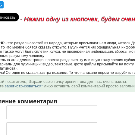
- Нажми одну из кнопочек, будем оче
НР
- это раздел новостей из народа, которые присылают нам люди, жители 
 то что многие боятся сказать открыто. Публикуется как официальная информа
о так же могут быть сплетни, слухи, не проверенная информация, вбросы, но
олько разумному человеку.
тельно что администрация проекта разделяет ту или иную точку зрения публи
териалы для публикации: видео, текстовые, фото файлы присылайте на почту 
Натимова).
ила! Сегодня не сказал, завтра пожалел. То что написано пером не вырубить т
й посетитель, Вырази свою точку зрения, она для нас очень важна.
ете
зарегистрироваться*
либо оставить свой комментарий просто заполни
ление комментария