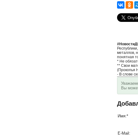
#НовостиД
Республики,
металлов, н
понятная т
* Не обяза
** Свои ма
(Прокопья 
- В слове с
Уважаемы
Вы мож
Добав
Имя:
*
E-Mail: