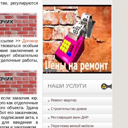
тве, регулируются
зчик
 ссылке >>
Договор
ствоваться особым
овия заключения и
ирует обязательно
отделочные работы,
зчик
НАШИ УСЛУГИ
 если заказчик юр.
Ремонт квартир
ого как отделочные
ого объекта. Здача
Строительство домов
от его заказчиком,
подписания акта, к
Реставрация ванн ДНР
т для введения в
Перетяжка мягкой мебели
дом и заказчиком.