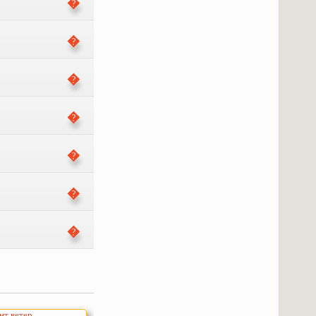
т ветер..