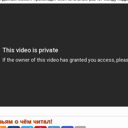
ьям о чём читал!