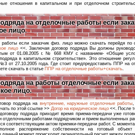
ные отношения в капитальном и при отделочном строительс
одряда на отделочные работы если зака
ое лицо.
 работы если заказчик физ. лицо можно скачать перейдя по
кое лицо
<<. Заключая договор подряда Вы должны руковод
ятым от 01.08.2005 г. № 668 КМУ с названием- «Общие усл
подряда в капитальном строительстве». Это отношение регул
№3 от 27.10.2005 года. Где стоит предпредоставить ППР на 
ете скачать в статье
ППР на отделочные работы+скачать
.
одряда на работы отделочные если зака
кое лицо.
говор подряда на
внутренние, наружные отделочные работы
,
чать по этой ссылке >>
Догор на юридическое лицо
<<. После т
договору подряда приходит время приема-передачи уже готов
и отделочными работами подрядчиком и прием выполненных раб
я соответствующим актом приемки-передачи работ. С момента 
 полное распоряжение собственности на готовый объек
в данный момент происходит окончательный расчет между подря