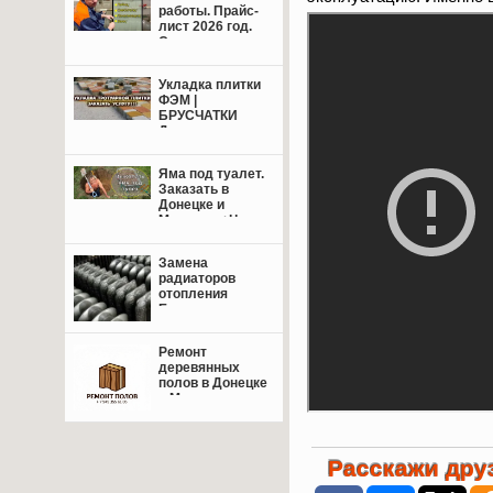
работы. Прайс-
лист 2026 год.
Свежие цены.
Укладка плитки
ФЭМ |
БРУСЧАТКИ
Донецк,
Макеевка +
пригород.
Яма под туалет.
Заказать в
Донецке и
Макеевке+Цены.
Замена
радиаторов
отопления
Енакиево,
Донецк,
Макеевка.
Ремонт
деревянных
полов в Донецке
и Макеевке: от
восстановления
лаг до
финишной
отделки — сделаем
Расскажи друз
пол надёжным и
красивым!