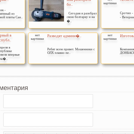
картинки
бо..
ик -
Срочно - 
Сегодня я разобрал
менный из
свою болгарку и на
ной плиты Сан..
- Ветери
�..
рвый в
нет
нет
Разводят админи�..
Изготов
картинки
картинки
спубл..
преля в
Ребят всем привет. Мошенники с
Компани
спублике
ОЛХ плавно пе..
ДОНБАССА
овели впервые
кла�..
ментария