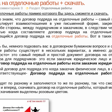
 на отделочные работы + скачать.
Комментариев: 0
Раздел:
Отделочные работы
елочные работы пример которого Вы здесь сможете и скачать.
 знаем, что договор подряда на отделочные работы – самый 
гулирует взаимоотношения в уже письменной форме, закре
е стороны, между подрядчиком и заказчиком, в следствии че
стью когда составляяете договор подряда на отделочн
ющийся договор подряда на
отделочные работы
. Вот в таки
бы, немного подковать вас в договорном бумажном вопросе и с
е работы существует в нескольких вариантах, а именно: д
осто= это самый первый и простой документ договора на о
ра для подрядчиков- это если заказчик юридическое лицо и 
говор подряда на отделочные работы если заказчик юриди
й договор для подряда это когда заказчик физическое лицо, в 
оответствующее-
Договор подряда на отделочные работ
ядят по разному и заполняются то же по разному, так что см
 и вперед, скачивать договор на отделочные работы, который м
 скачивания выделены розовым цветом.