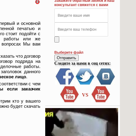
Закажите обратный звонок и наш
консультант свяжется с вами
первый и основной
пенной печатью и
го стоит подойти с
ые работы или же
х вопросах Мы вам
Выберите файл
казать что договор
Отправить
оговор подряда на
Следите за нами в соц сетях:
тделочные работы.
заголовок данного
ческое лицо
.
соответствии с чем
ы если заказчик
VS
отрим кто у вашего
ожно будет скачать