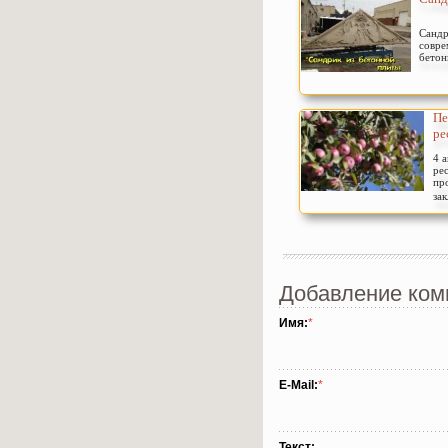
Сандр
совре
бетон
Пе
ре
4 а
ре
пр
за
Добавление ком
Имя:
*
E-Mail:
*
Текст: