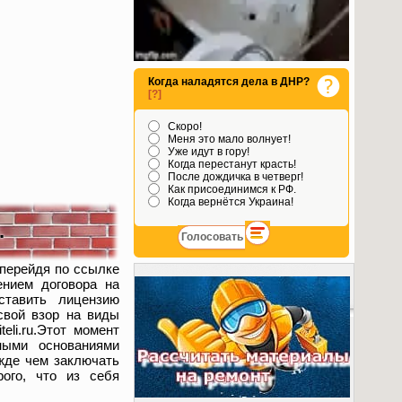
Когда наладятся дела в ДНР?
[?]
Скоро!
Меня это мало волнует!
Уже идут в гору!
Когда перестанут красть!
После дождичка в четверг!
Как присоединимся к РФ.
Когда вернётся Украина!
.
 перейдя по ссылке
нием договора на
ставить лицензию
свой взор на виды
eli.ru.Этот момент
ными основаниями
жде чем заключать
ого, что из себя