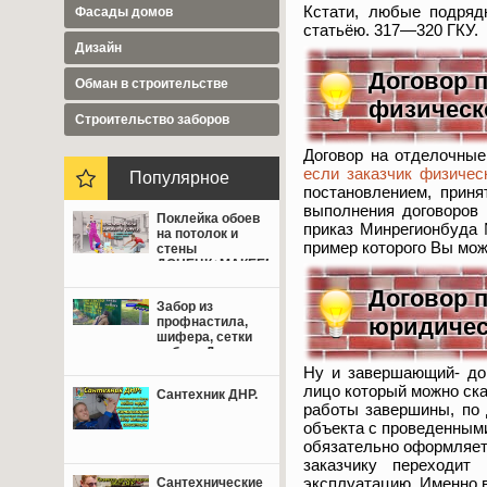
Кстати, любые подряд
Фасады домов
статьёю. 317—320 ГКУ.
Дизайн
Договор п
Обман в строительстве
физическ
Cтроительство заборов
Договор на отделочные
если заказчик физичес
Популярное
постановлением, прин
выполнения договоров 
Поклейка обоев
приказ Минрегионбуда 
на потолок и
пример которого Вы мож
стены
ДОНЕЦК+МАКЕЕВКА
от 350 руб.
Договор п
Забор из
юридичес
профнастила,
шифера, сетки
рабица Донецк,
Макеевка,
Ну и завершающий- до
Мариуполь.
лицо который можно ска
Сантехник ДНР.
работы завершины, по 
объекта с проведенным
обязательно оформляетс
заказчику переходит
эксплуатацию. Именно 
Сантехнические