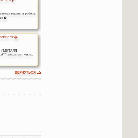
свежая вакансия работа:
нар�..
ление те�..
я \"МЕТАЛЛ
\" предлагает жите..
ВЕРНУТЬСЯ