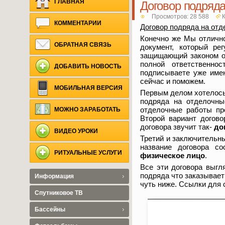
ГЛАВНАЯ
Договор подряда
Просмотров: 28 588
КОММЕНТАРИИ
Договор подряда на отд
Конечно же Мы отлично
ОБРАТНАЯ СВЯЗЬ
документ, который ре
защищающий законом об
полной ответственно
ДОБАВИТЬ НОВОСТЬ
подписываете уже име
сейчас и поможем.
МОБИЛЬНАЯ ВЕРСИЯ
Первым делом хотелось 
подряда на отделочны
отделочные работы пр
МОЖНО ЗАРАБОТАТЬ
Второй вариант догово
договора звучит так-
до
ВИДЕО УРОКИ
Третий и заключительны
название договора с
РИТУАЛЬНЫЕ УСЛУГИ
физическое лицо
.
Все эти договора выгл
подряда что заказывает
Информация
чуть ниже. Ссылки для
Спутниковое ТВ
Бассейны