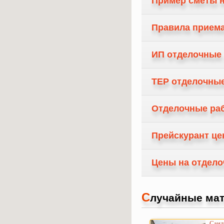
Пример сметы н
Правила приема
ИП отделочные 
ТЕР отделочные
Отделочные ра
Прейскурант це
Цены на отделоч
С
лучайные мат
Сандр