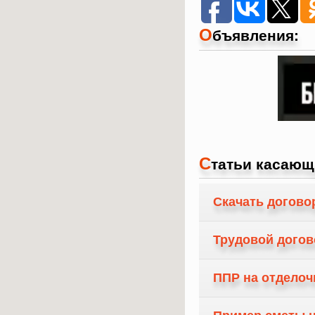
О
бъявления:
С
татьи касающ
Скачать догово
Трудовой догов
ППР на отделоч