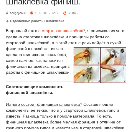
Шпаклёвка финиш.
sergej2638
1-02-2015, 12:56
68 845
Отделочные работы
/
Шпаклёвка
В прошлой статье
стартовая шпаклёвка
*, я описывал из чего
сделана стартовая шпаклёвка и принципы работы со
стартовой шпаклёвкой, а в этой статье
речь пойдёт о сухой
финишной шпаклёвке: из чего
сделана финишная шпаклёвка,
самое важное, как наносится
финишная шпаклёвка, принципы
работы с финишной шпаклёвкой.
Составляющие компоненты
финишной шпаклёвки.
Из чего состоит финишная шпаклёвка?
Составляющие
компоненты её те-же, что и у стартовой шпаклёвки, гипс и
известь. Разница только в помоле материала. То есть,
финишная шпаклёвка более мелкая фракция в отличие от
крупного помола гипса и извести чем в стартовой шпаклёвки