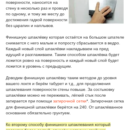
поверхности, наносится на
стену в несколько раз и проводя
по одному, и тому же месту до
достижения гадкой поверхности
без царапин и наплывов.
Финишную шпаклёвку которая остаётся на большом шпателе
снимается с него малым и попросту сбрасывается в ведро.
Каждый новый слой шпаклёвки накладываем на пред
идущий и разглаживаем. Таким способом шпаклёвка будет
ложится ровно на поверхность и каждый новый слой будет
ложится в уровень с предыдущим.
Доводим финишную шпаклёвку таким методом до уровня
вашего локтя и берём табурет и т.д., для продолжения
шпаклевания поверхности стены повыше. За состыковку
шпаклёвки можно не переживать, лёгкий стык после
затирается при помощи
затирочной сетки
*. Затирочная сетка
для финишной шпаклёвки берётся на 240. От шпаклёванное
основание обязательно грунтуем.
Ко второму способу финишного шпаклевания который