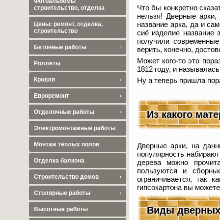
Фотоальбомы
Что бы конкретно сказа
строительство, отделка
нельзя! Дверные арки,
название арка, да и са
Цены: ремонт, отделка,
строительство
сиё изделие название 
получили современные 
Бетонные работы
верить, конечно, досто
Может кого-то это пора
Роллеты
1812 году, и называлас
Ну а теперь пришла пор
Кровля
Евроремонт
Отделочные работы
Из какого мат
Электромонтажные работы
Монтаж тёплых полов
Дверные арки, на данн
популярность набирают 
Отделка балкона
дерева можно прочит
пользуются и сборные
Строительство домов
ограничивается, так 
гипсокартона вы может
Столярные работы
Виды дверных
Высотные работы