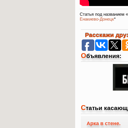
Статья под названием 
Енакиево-Донецк
*
Расскажи друз
О
бъявления:
С
татьи касающ
Арка в стене.