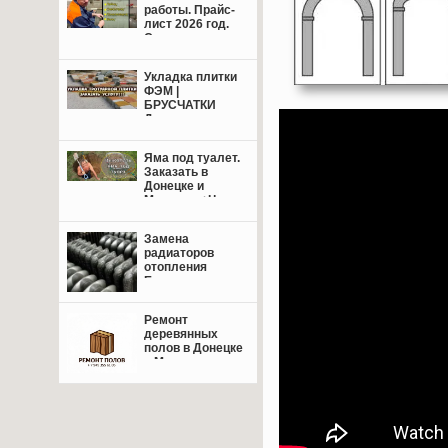
работы. Прайс-
лист 2026 год.
Свежие цены.
Укладка плитки
ФЭМ |
БРУСЧАТКИ
Донецк,
Макеевка +
пригород.
Яма под туалет.
Заказать в
Донецке и
Макеевке+Цены.
Замена
радиаторов
отопления
Енакиево,
Донецк,
Макеевка.
Ремонт
деревянных
полов в Донецке
и Макеевке: от
восстановления
лаг до
финишной
отделки — сделаем
пол надёжным и
красивым!