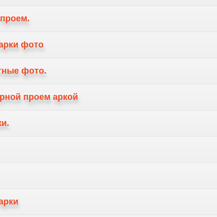
 проем.
арки фото
тные фото.
ерной проем аркой
и.
арки