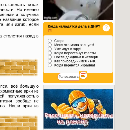
того сделать ни как
ичности. Но именно
имлянам и получила
е название которое
га или изгиб, если
Когда наладятся дела в ДНР?
[?]
а столетия назад в
Скоро!
Меня это мало волнует!
Уже идут в гору!
Когда перестанут красть!
После дождичка в четверг!
Как присоединимся к РФ.
Когда вернётся Украина!
ипса, всё большую
жкомнатные арки из
ей популярностью
нтазия вообще не
дно. Наши арки из