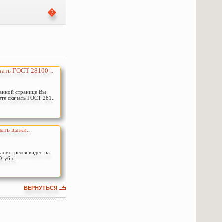
чать ГОСТ 28100-..
анной странице Вы
те скачать ГОСТ 281..
лать выжи..
насмотрелся видео на
туб о ..
ВЕРНУТЬСЯ