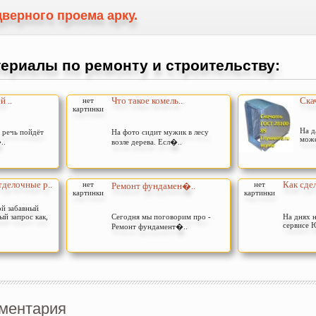
дверного проема арку.
ериалы по ремонту и строительству:
 ..
Что такое комель..
Ска
нет
картинки
На д
 речь пойдёт
На фото сидит мужик в лесу
може
..
возле дерева. Есл�..
делочные р..
Как сде
нет
нет
Ремонт фундамен�..
картинки
картинки
ой забавный
ый запрос как,
Сегодня мы поговорим про -
На днях 
сервисе Ю
Ремонт фундамент�..
ментария