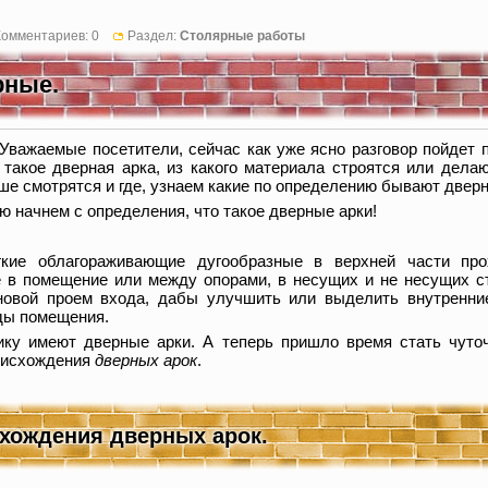
Комментариев: 0
Раздел:
Столярные работы
рные.
Уважаемые посетители, сейчас как уже ясно разговор пойдет 
такое дверная арка, из какого материала строятся или дела
ше смотрятся и где, узнаем какие по определению бывают дверн
аю начнем с определения, что такое дверные арки!
кие облагораживающие дугообразные в верхней части прох
 в помещение или между опорами, в несущих и не несущих с
рновой проем входа, дабы улучшить или выделить внутренни
ды помещения.
ику имеют дверные арки. А теперь пришло время стать чуто
роисхождения
дверных арок
.
хождения дверных арок.