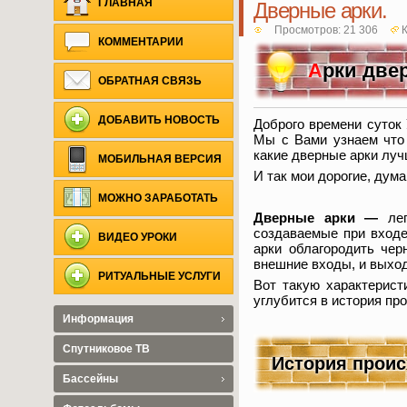
ГЛАВНАЯ
Дверные арки.
Просмотров: 21 306
КОММЕНТАРИИ
А
рки две
ОБРАТНАЯ СВЯЗЬ
ДОБАВИТЬ НОВОСТЬ
Доброго времени суток 
Мы с Вами узнаем что 
какие дверные арки луч
МОБИЛЬНАЯ ВЕРСИЯ
И так мои дорогие, дум
МОЖНО ЗАРАБОТАТЬ
Дверные арки —
лег
создаваемые при входе
ВИДЕО УРОКИ
арки облагородить че
внешние входы, и выхо
РИТУАЛЬНЫЕ УСЛУГИ
Вот такую характерист
углубится в история п
Информация
Спутниковое ТВ
История проис
Бассейны