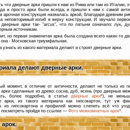
ть что дверные арки пришли к нам из Рима или там из Италии, э
 да и просто арки были всегда, и пришли к нам с самой ант
ма арочная конструкция назвалась аркой, благодаря древним р
за неповторимый изгиб в верху конструкции. И звучало перво
дверные арки так- "arcus", что по латыни означало: лук, ду
верным источникам.
зит, но первая знаменитая арка была создана всего каких-то дв
ь она - Московская триумфальная.
а узнать из какого материала делают и строят дверные арки.
ериала делают дверные арки.
ый момент, в отличие от античности, делают не только из г
арки сделанные из древо: сосна, дуб, ясень (про дверные ме
ать, более подробно, в статье
дверные арки
*), не меньш
 арки, из такого материала как гипсокартон, тут уж фа
как из гипсокартона и профилей можно слепить всё что уго
е посмотреть пройдя по ссылке —
Фото межкомнатных арок
*.
 арок.