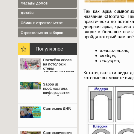
Фасады домов
Так как арка символи
Дизайн
название «Портал». Та
практически до потолк
Обман в строительстве
дверная арка, красиво
входе в большое светл
Cтроительство заборов
пройдя который вам вс
Популярное
классическая;
модерн;
полуарка;
Поклейка обоев
на потолок и
стены
Кстати, все эти виды 
ДОНЕЦК+МАКЕЕВКА
от 350 руб.
которые вы можете вид
Забор из
профнастила,
шифера, сетки
рабица Донецк,
Макеевка,
Мариуполь.
Сантехник ДНР.
Сантехнические