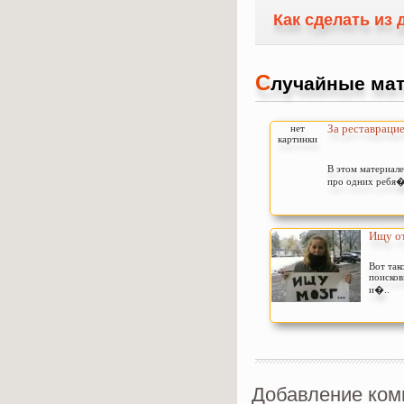
Как сделать из 
С
лучайные мат
За реставрацией
нет
картинки
В этом материале
про одних ребя�
Ищу от
Вот так
поисков
и�..
Добавление ком