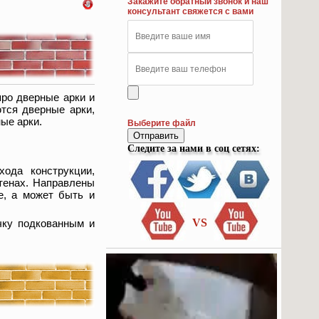
Закажите обратный звонок и наш
консультант свяжется с вами
про дверные арки и
ются дверные арки,
ые арки.
Выберите файл
Отправить
Следите за нами в соц сетях:
ода конструкции,
тенах. Направлены
е, а может быть и
VS
чку подкованным и