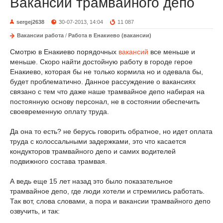
Вакансии трамвайного депо
sergej2638
30-07-2013, 14:04
11 087
Вакансии работа
/
Работа в Енакиево (вакансии)
Смотрю в Енакиево порядочных
вакансий
все меньше и
меньше. Скоро найти достойную работу в городе герое
Енакиево, которая бы не только кормила но и одевала бы,
будет проблематично. Данное рассуждение о вакансиях
связано с тем что даже наше трамвайное депо набирая на
постоянную основу персонал, не в состоянии обеспечить
своевременную оплату труда.
Да она то есть? не берусь говорить обратное, но идет оплата
труда с колоссальными задержками, это что касается
кондукторов трамвайного депо и самих водителей
подвижного состава трамвая.
А ведь еще 15 лет назад это было показательное
трамвайное депо, где люди хотели и стремились работать.
Так вот, слова словами, а пора и вакансии трамвайного депо
озвучить, и так: