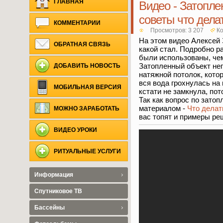
ГЛАВНАЯ
Видео - Затопле
советы что дела
КОММЕНТАРИИ
Просмотров: 3 207
Ко
На этом видео Алексей 
ОБРАТНАЯ СВЯЗЬ
какой стал. Подробно р
были использованы, чем
Затопленный объект неп
ДОБАВИТЬ НОВОСТЬ
натяжной потолок, кото
вся вода грохнулась на
МОБИЛЬНАЯ ВЕРСИЯ
кстати не замкнула, пот
Так как вопрос по зато
материалом -
Что делат
МОЖНО ЗАРАБОТАТЬ
вас топят и примеры ре
ВИДЕО УРОКИ
РИТУАЛЬНЫЕ УСЛУГИ
Информация
Спутниковое ТВ
Бассейны