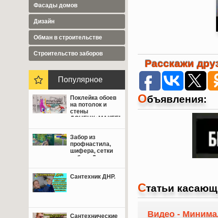
Фасады домов
Дизайн
Обман в строительстве
Cтроительство заборов
Расскажи друз
Популярное
О
бъявления:
Поклейка обоев
на потолок и
стены
ДОНЕЦК+МАКЕЕВКА
от 350 руб.
Забор из
профнастила,
шифера, сетки
рабица Донецк,
Макеевка,
Мариуполь.
Сантехник ДНР.
С
татьи касающ
Видео - Минима
Сантехнические