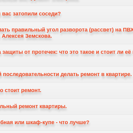
и вас затопили соседи?
лать правильный угол разворота (рассвет) на ПВХ
т Алексея Земскова.
 защиты от протечек: что это такое и стоит ли е
й последовательности делать ремонт в квартире.
о стоит ремонт.
льный ремонт квартиры.
обная или шкаф-купе - что лучше?