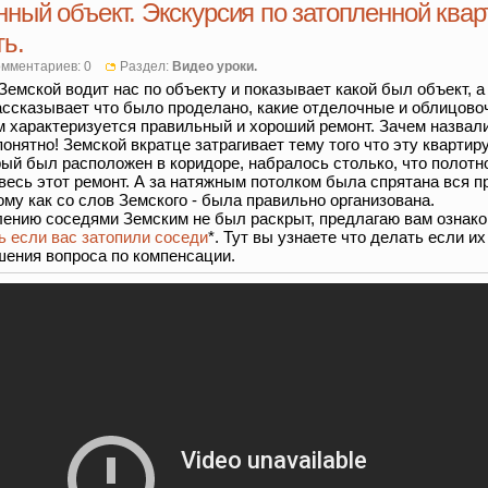
нный объект. Экскурсия по затопленной квар
ть.
мментариев: 0
Раздел:
Видео уроки.
Земской водит нас по объекту и показывает какой был объект, а
ассказывает что было проделано, какие отделочные и облицов
 характеризуется правильный и хороший ремонт. Зачем назвал
онятно! Земской вкратце затрагивает тему того что эту квартир
рый был расположен в коридоре, набралось столько, что полотн
 весь этот ремонт. А за натяжным потолком была спрятана вся п
ому как со слов Земского - была правильно организована.
плению соседями Земским не был раскрыт, предлагаю вам ознако
ь если вас затопили соседи
*. Тут вы узнаете что делать если их
шения вопроса по компенсации.