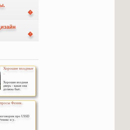
ы.
Дизайн
Хорошие входные
..
Хорошая входная
дверь - какая она
должна быт..
просы Феник..
поговорим про USSD
еникс и у..