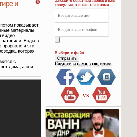
Закажите обратный звонок и наш
тире и
консультант свяжется с вами
 потом показывает
очные материалы
и видео
у затопили. Воды в
о прорвало и эта
роводка, которая
Выберите файл
Отправить
мится с
Следите за нами в соц сетях:
 нет дома, а они
VS