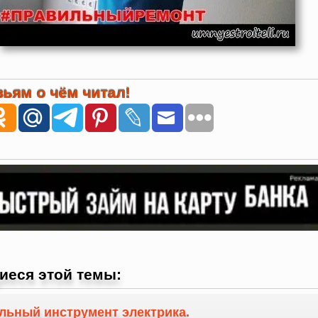
ьям о чём читал!
иеся этой темы:
льный инструмент электрика.