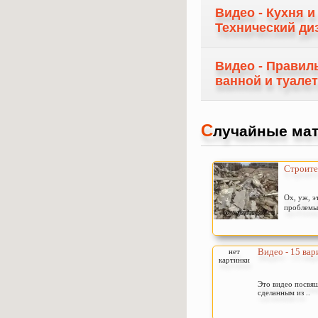
Видео - Кухня 
Технический ди
Видео - Правил
ванной и туалет
С
лучайные мат
Строите
Ох, уж, э
проблемы 
Видео - 15 вари
нет
картинки
Это видео посвя
сделанным из ..