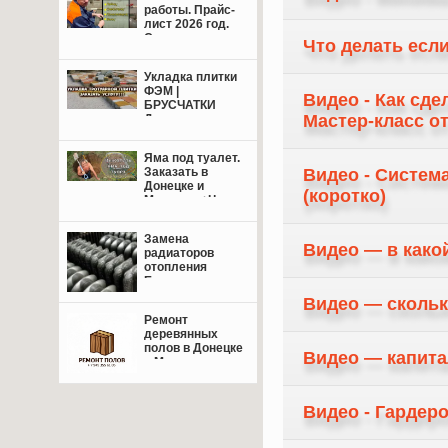
работы. Прайс-
лист 2026 год.
Свежие цены.
Что делать есл
Укладка плитки
ФЭМ |
Видео - Как сде
БРУСЧАТКИ
Мастер-класс о
Донецк,
Макеевка +
пригород.
Яма под туалет.
Заказать в
Видео - Система
Донецке и
(коротко)
Макеевке+Цены.
Замена
Видео — в како
радиаторов
отопления
Енакиево,
Донецк,
Видео — скольк
Макеевка.
Ремонт
деревянных
полов в Донецке
Видео — капита
и Макеевке: от
восстановления
лаг до
финишной
Видео - Гардер
отделки — сделаем
пол надёжным и
красивым!