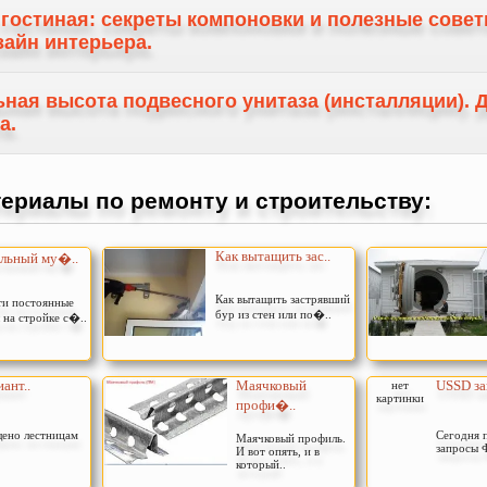
и гостиная: секреты компоновки и полезные совет
зайн интерьера.
ьная высота подвесного унитаза (инсталляции). 
а.
ериалы по ремонту и строительству:
Как вытащить зас..
льный му�..
Как вытащить застрявший
ти постоянные
бур из стен или по�..
на стройке с�..
ант..
Маячковый
USSD за
нет
картинки
профи�..
щено лестницам
Сегодня 
Маячковый профиль.
запросы Ф
И вот опять, и в
который..