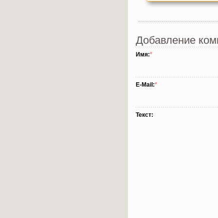
Добавление ком
Имя:
*
E-Mail:
*
Текст: