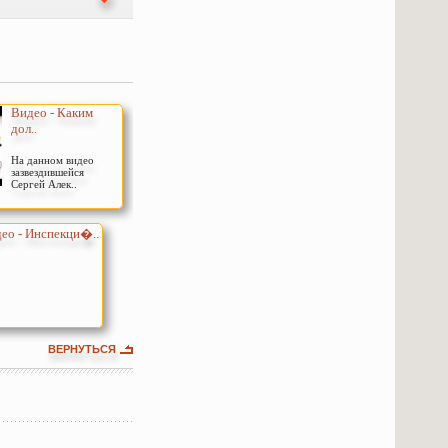
Видео - Каким
дол..
На данном видео
зазвездившейся
Сергей Алек..
ео - Инспекци�..
ВЕРНУТЬСЯ