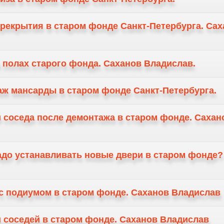
ерекрытия в старом фонде Санкт-Петербурга. Са
в полах старого фонда. Саханов Владислав.
аж мансарды в старом фонде Санкт-Петербурга.
и соседа после демонтажа в старом фонде. Сахан
надо устанавливать новые двери в старом фонде?
 с подиумом в старом фонде. Саханов Владислав
и соседей в старом фонде. Саханов Владислав