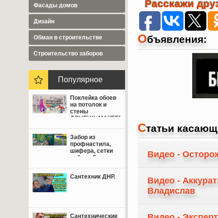
Расскажи друз
Фасады домов
Дизайн
О
бъявления:
Обман в строительстве
Cтроительство заборов
Популярное
Поклейка обоев
на потолок и
стены
ДОНЕЦК+МАКЕЕВКА
С
от 350 руб.
татьи касающ
Забор из
профнастила,
шифера, сетки
Видео - Осторо
рабица Донецк,
Макеевка,
Мариуполь.
Сантехник ДНР.
Видео - Аккура
Владислав
Видео - Экспер
Сантехнические