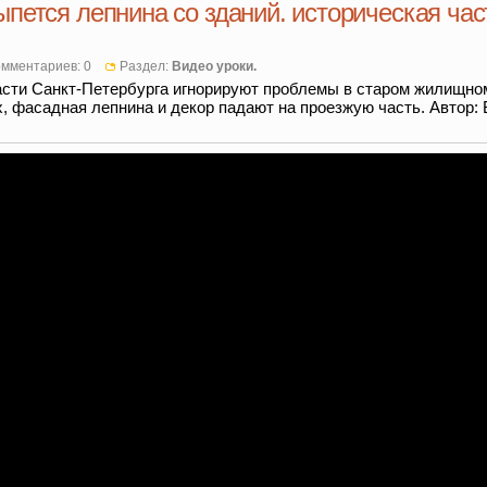
ыпется лепнина со зданий. историческая час
мментариев: 0
Раздел:
Видео уроки.
ласти Санкт-Петербурга игнорируют проблемы в старом жилищно
х, фасадная лепнина и декор падают на проезжую часть. Автор: