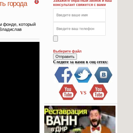
Закажите обратный звонок и наш
ть города
консультант свяжется с вами
м фонде, который
 Владислав
Выберите файл
Отправить
Следите за нами в соц сетях:
VS