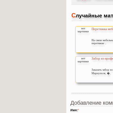
С
лучайные мат
нет
Перетяжка меб
картинки
На связи мебельн
перетяжке ..
Забор из профн
нет
картинки
Заказать забор и
Мариуполе, �..
Добавление ком
Имя:
*