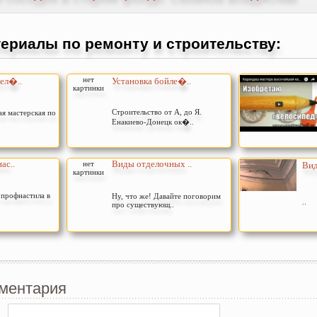
ериалы по ремонту и строительству:
нет
ел�..
Установка бойле�..
картинки
Строительство от А, до Я.
ая мастерская по
Енакиево-Донецк ок�..
ас..
Виды отделочных ..
нет
Вид
картинки
з профнастила в
Ну, что же! Давайте поговорим
..
про существующ..
ментария