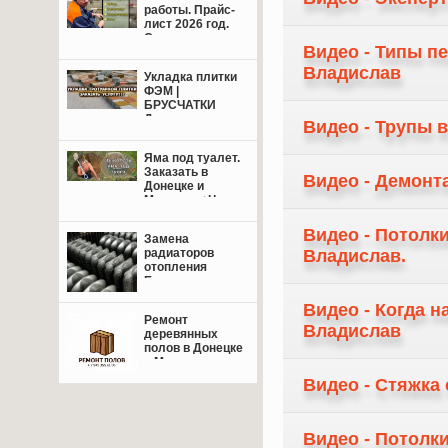
работы. Прайс-
лист 2026 год.
Свежие цены.
Видео - Типы п
Владислав
Укладка плитки
ФЭМ |
БРУСЧАТКИ
Донецк,
Видео - Трупы 
Макеевка +
пригород.
Яма под туалет.
Заказать в
Видео - Демонт
Донецке и
Макеевке+Цены.
Видео - Потолк
Замена
радиаторов
Владислав.
отопления
Енакиево,
Донецк,
Видео - Когда 
Макеевка.
Ремонт
Владислав
деревянных
полов в Донецке
и Макеевке: от
восстановления
Видео - Стяжка
лаг до
финишной
отделки — сделаем
пол надёжным и
Видео - Потолк
красивым!